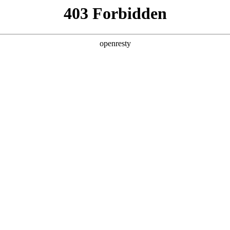
ss
Products
About Us
Investor Rela
y Solutions
>
Industrial Internet
>
Smart Factory Solution
新日 @ 北京建筑设计院
EN
Global
筑遇见科技赋能，会碰撞