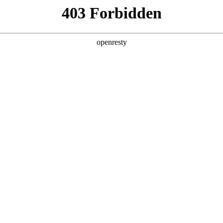
ss
Products
About Us
Investor Rela
y Solutions
>
Smart Medical Professional/Mobile Health
>
t Solution
EN
Global
新日 @ 北京建筑设计院
筑遇见科技赋能，会碰撞